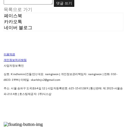
댓글 쓰기
목록으로 가기
페이스북
카카오톡
네이버 블로그
이용약관
개인정보처리방침
사업자정보확인
상호: Kindlemin(킨들민) | 대표: namgiwon | 개인정보관리책임자: namgiwon | 전화: 010-
6833-1994 | 이메일: skarldnjs2@gmail.com
주소: 서울 송파구 도곡로64길 12 | 사업자등록번호:
625-15-01189
| 통신판매:
제 2023-서울송
파-2114호
| 호스팅제공자: (주)식스샵