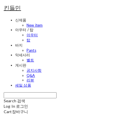
킨들민
신제품
New item
아우터 / 탑
아우터
탑
바지
Pants
악세사리
벨트
게시판
공지사항
Q&A
리뷰
세일 상품
Search
검색
Log In
로그인
Cart
장바구니