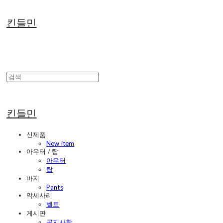
킨들민
킨들민
신제품
New item
아우터 / 탑
아우터
탑
바지
Pants
악세사리
벨트
게시판
공지사항