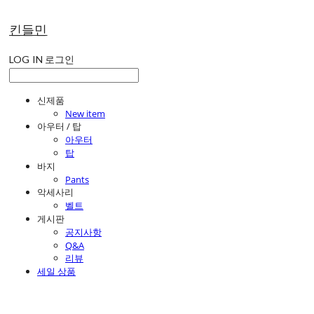
킨들민
LOG IN
로그인
신제품
New item
아우터 / 탑
아우터
탑
바지
Pants
악세사리
벨트
게시판
공지사항
Q&A
리뷰
세일 상품