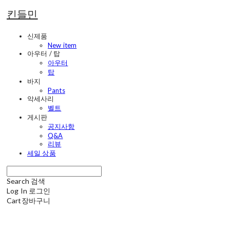
킨들민
신제품
New item
아우터 / 탑
아우터
탑
바지
Pants
악세사리
벨트
게시판
공지사항
Q&A
리뷰
세일 상품
Search
검색
Log In
로그인
Cart
장바구니