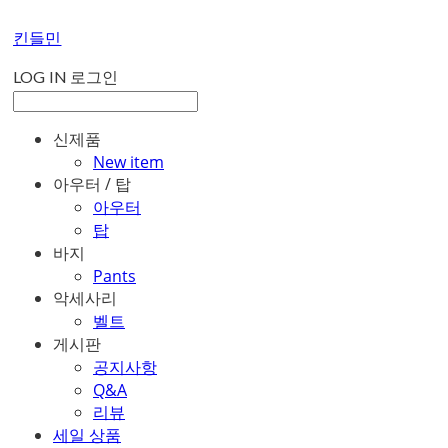
킨들민
LOG IN
로그인
신제품
New item
아우터 / 탑
아우터
탑
바지
Pants
악세사리
벨트
게시판
공지사항
Q&A
리뷰
세일 상품