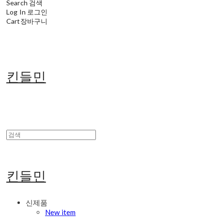
Search
검색
Log In
로그인
Cart
장바구니
킨들민
킨들민
신제품
New item