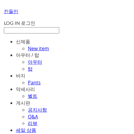
킨들민
LOG IN
로그인
신제품
New item
아우터 / 탑
아우터
탑
바지
Pants
악세사리
벨트
게시판
공지사항
Q&A
리뷰
세일 상품