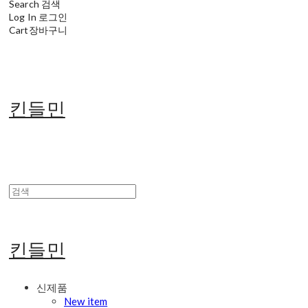
Search
검색
Log In
로그인
Cart
장바구니
킨들민
킨들민
신제품
New item