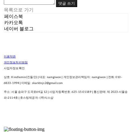
댓글 쓰기
목록으로 가기
페이스북
카카오톡
네이버 블로그
이용약관
개인정보처리방침
사업자정보확인
상호: Kindlemin(킨들민) | 대표: namgiwon | 개인정보관리책임자: namgiwon | 전화: 010-
6833-1994 | 이메일: skarldnjs2@gmail.com
주소: 서울 송파구 도곡로64길 12 | 사업자등록번호:
625-15-01189
| 통신판매:
제 2023-서울송
파-2114호
| 호스팅제공자: (주)식스샵