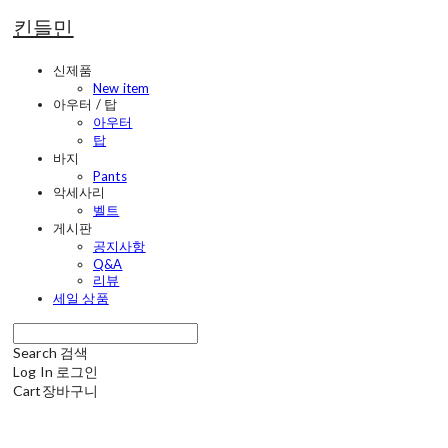
킨들민
신제품
New item
아우터 / 탑
아우터
탑
바지
Pants
악세사리
벨트
게시판
공지사항
Q&A
리뷰
세일 상품
Search
검색
Log In
로그인
Cart
장바구니