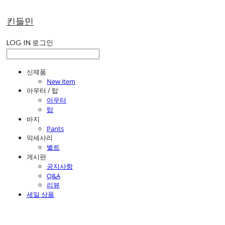
킨들민
LOG IN
로그인
신제품
New item
아우터 / 탑
아우터
탑
바지
Pants
악세사리
벨트
게시판
공지사항
Q&A
리뷰
세일 상품