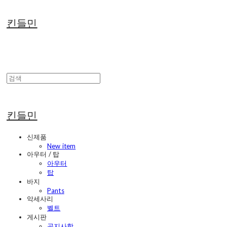
킨들민
킨들민
신제품
New item
아우터 / 탑
아우터
탑
바지
Pants
악세사리
벨트
게시판
공지사항