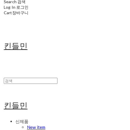
Search
검색
Log In
로그인
Cart
장바구니
킨들민
킨들민
신제품
New item