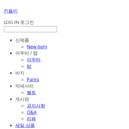
킨들민
LOG IN
로그인
신제품
New item
아우터 / 탑
아우터
탑
바지
Pants
악세사리
벨트
게시판
공지사항
Q&A
리뷰
세일 상품