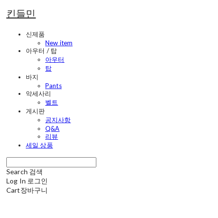
킨들민
신제품
New item
아우터 / 탑
아우터
탑
바지
Pants
악세사리
벨트
게시판
공지사항
Q&A
리뷰
세일 상품
Search
검색
Log In
로그인
Cart
장바구니