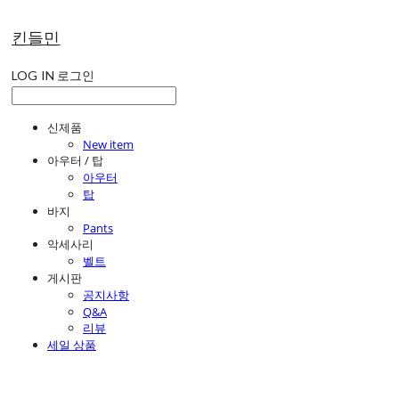
킨들민
LOG IN
로그인
신제품
New item
아우터 / 탑
아우터
탑
바지
Pants
악세사리
벨트
게시판
공지사항
Q&A
리뷰
세일 상품