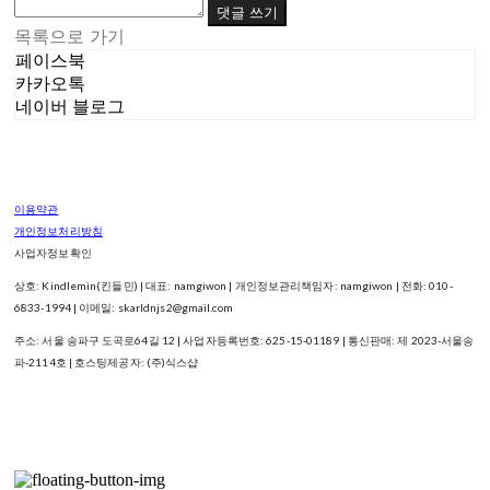
댓글 쓰기
목록으로 가기
페이스북
카카오톡
네이버 블로그
이용약관
개인정보처리방침
사업자정보확인
상호: Kindlemin(킨들민) | 대표: namgiwon | 개인정보관리책임자: namgiwon | 전화: 010-
6833-1994 | 이메일: skarldnjs2@gmail.com
주소: 서울 송파구 도곡로64길 12 | 사업자등록번호:
625-15-01189
| 통신판매:
제 2023-서울송
파-2114호
| 호스팅제공자: (주)식스샵