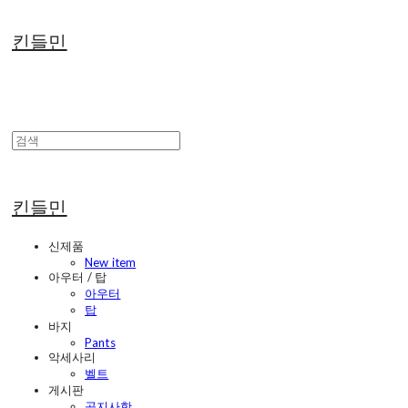
킨들민
킨들민
신제품
New item
아우터 / 탑
아우터
탑
바지
Pants
악세사리
벨트
게시판
공지사항