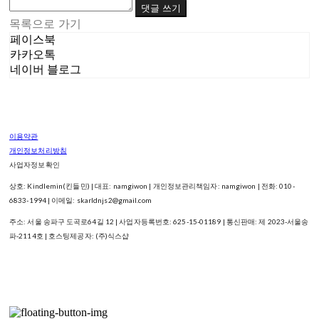
댓글 쓰기
목록으로 가기
페이스북
카카오톡
네이버 블로그
이용약관
개인정보처리방침
사업자정보확인
상호: Kindlemin(킨들민) | 대표: namgiwon | 개인정보관리책임자: namgiwon | 전화: 010-
6833-1994 | 이메일: skarldnjs2@gmail.com
주소: 서울 송파구 도곡로64길 12 | 사업자등록번호:
625-15-01189
| 통신판매:
제 2023-서울송
파-2114호
| 호스팅제공자: (주)식스샵