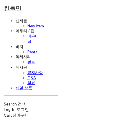
킨들민
신제품
New item
아우터 / 탑
아우터
탑
바지
Pants
악세사리
벨트
게시판
공지사항
Q&A
리뷰
세일 상품
Search
검색
Log In
로그인
Cart
장바구니