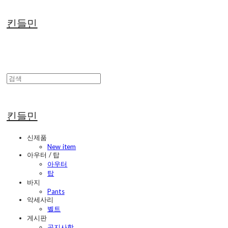
킨들민
킨들민
신제품
New item
아우터 / 탑
아우터
탑
바지
Pants
악세사리
벨트
게시판
공지사항