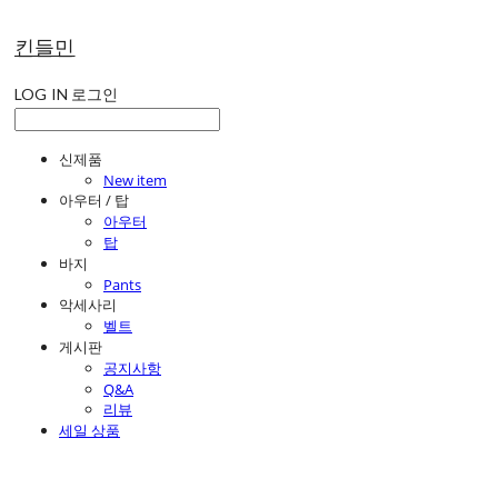
킨들민
LOG IN
로그인
신제품
New item
아우터 / 탑
아우터
탑
바지
Pants
악세사리
벨트
게시판
공지사항
Q&A
리뷰
세일 상품