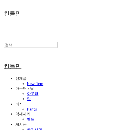
킨들민
킨들민
신제품
New item
아우터 / 탑
아우터
탑
바지
Pants
악세사리
벨트
게시판
공지사항