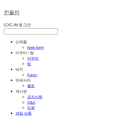
킨들민
LOG IN
로그인
신제품
New item
아우터 / 탑
아우터
탑
바지
Pants
악세사리
벨트
게시판
공지사항
Q&A
리뷰
세일 상품