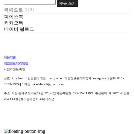
댓글 쓰기
목록으로 가기
페이스북
카카오톡
네이버 블로그
이용약관
개인정보처리방침
사업자정보확인
상호: Kindlemin(킨들민) | 대표: namgiwon | 개인정보관리책임자: namgiwon | 전화: 010-
6833-1994 | 이메일: skarldnjs2@gmail.com
주소: 서울 송파구 도곡로64길 12 | 사업자등록번호:
625-15-01189
| 통신판매:
제 2023-서울송
파-2114호
| 호스팅제공자: (주)식스샵