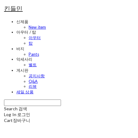
킨들민
신제품
New item
아우터 / 탑
아우터
탑
바지
Pants
악세사리
벨트
게시판
공지사항
Q&A
리뷰
세일 상품
Search
검색
Log In
로그인
Cart
장바구니