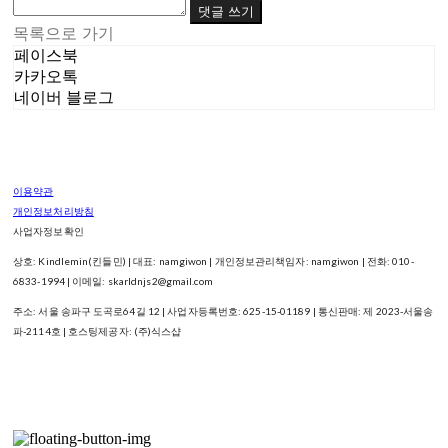
댓글 쓰기
목록으로 가기
페이스북
카카오톡
네이버 블로그
이용약관
개인정보처리방침
사업자정보확인
상호: Kindlemin(킨들민) | 대표: namgiwon | 개인정보관리책임자: namgiwon | 전화: 010-
6833-1994 | 이메일: skarldnjs2@gmail.com
주소: 서울 송파구 도곡로64길 12 | 사업자등록번호:
625-15-01189
| 통신판매:
제 2023-서울송
파-2114호
| 호스팅제공자: (주)식스샵