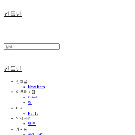
킨들민
킨들민
신제품
New item
아우터 / 탑
아우터
탑
바지
Pants
악세사리
벨트
게시판
공지사항