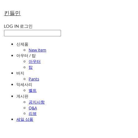
킨들민
LOG IN
로그인
신제품
New item
아우터 / 탑
아우터
탑
바지
Pants
악세사리
벨트
게시판
공지사항
Q&A
리뷰
세일 상품