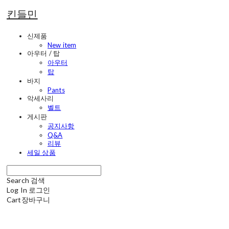
킨들민
신제품
New item
아우터 / 탑
아우터
탑
바지
Pants
악세사리
벨트
게시판
공지사항
Q&A
리뷰
세일 상품
Search
검색
Log In
로그인
Cart
장바구니