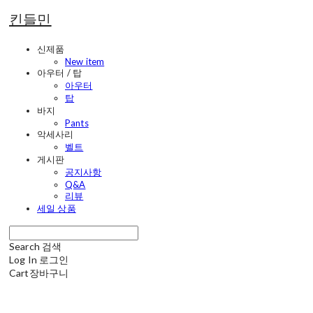
킨들민
신제품
New item
아우터 / 탑
아우터
탑
바지
Pants
악세사리
벨트
게시판
공지사항
Q&A
리뷰
세일 상품
Search
검색
Log In
로그인
Cart
장바구니