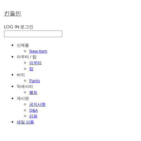
킨들민
LOG IN
로그인
신제품
New item
아우터 / 탑
아우터
탑
바지
Pants
악세사리
벨트
게시판
공지사항
Q&A
리뷰
세일 상품