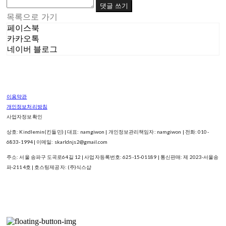
댓글 쓰기
목록으로 가기
페이스북
카카오톡
네이버 블로그
이용약관
개인정보처리방침
사업자정보확인
상호: Kindlemin(킨들민) | 대표: namgiwon | 개인정보관리책임자: namgiwon | 전화: 010-
6833-1994 | 이메일: skarldnjs2@gmail.com
주소: 서울 송파구 도곡로64길 12 | 사업자등록번호:
625-15-01189
| 통신판매:
제 2023-서울송
파-2114호
| 호스팅제공자: (주)식스샵