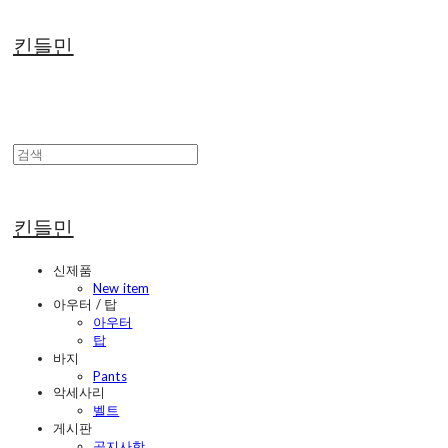
킨들민
킨들민
신제품
New item
아우터 / 탑
아우터
탑
바지
Pants
악세사리
벨트
게시판
공지사항