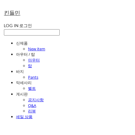
킨들민
LOG IN
로그인
신제품
New item
아우터 / 탑
아우터
탑
바지
Pants
악세사리
벨트
게시판
공지사항
Q&A
리뷰
세일 상품