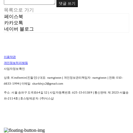
댓글 쓰기
목록으로 가기
페이스북
카카오톡
네이버 블로그
이용약관
개인정보처리방침
사업자정보확인
상호: Kindlemin(킨들민) | 대표: namgiwon | 개인정보관리책임자: namgiwon | 전화: 010-
6833-1994 | 이메일: skarldnjs2@gmail.com
주소: 서울 송파구 도곡로64길 12 | 사업자등록번호:
625-15-01189
| 통신판매:
제 2023-서울송
파-2114호
| 호스팅제공자: (주)식스샵