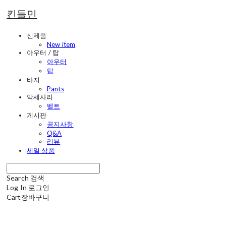
킨들민
신제품
New item
아우터 / 탑
아우터
탑
바지
Pants
악세사리
벨트
게시판
공지사항
Q&A
리뷰
세일 상품
Search
검색
Log In
로그인
Cart
장바구니