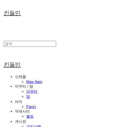
킨들민
킨들민
신제품
New item
아우터 / 탑
아우터
탑
바지
Pants
악세사리
벨트
게시판
공지사항