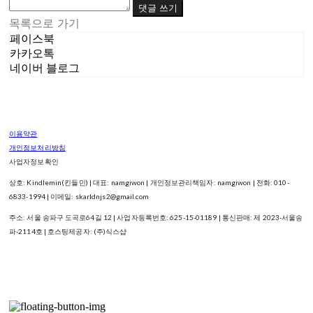
댓글 쓰기
목록으로 가기
페이스북
카카오톡
네이버 블로그
이용약관
개인정보처리방침
사업자정보확인
상호: Kindlemin(킨들민) | 대표: namgiwon | 개인정보관리책임자: namgiwon | 전화: 010-
6833-1994 | 이메일: skarldnjs2@gmail.com
주소: 서울 송파구 도곡로64길 12 | 사업자등록번호:
625-15-01189
| 통신판매:
제 2023-서울송
파-2114호
| 호스팅제공자: (주)식스샵