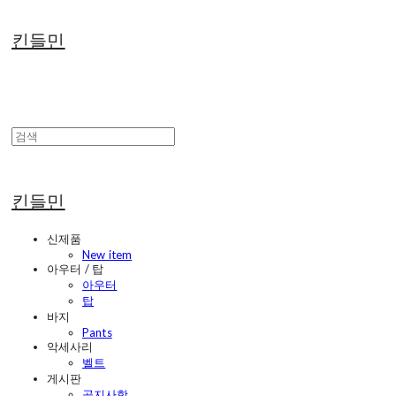
킨들민
킨들민
신제품
New item
아우터 / 탑
아우터
탑
바지
Pants
악세사리
벨트
게시판
공지사항