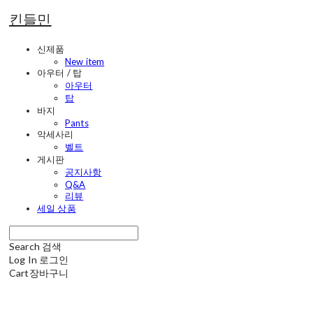
킨들민
신제품
New item
아우터 / 탑
아우터
탑
바지
Pants
악세사리
벨트
게시판
공지사항
Q&A
리뷰
세일 상품
Search
검색
Log In
로그인
Cart
장바구니