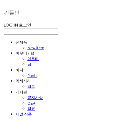
킨들민
LOG IN
로그인
신제품
New item
아우터 / 탑
아우터
탑
바지
Pants
악세사리
벨트
게시판
공지사항
Q&A
리뷰
세일 상품