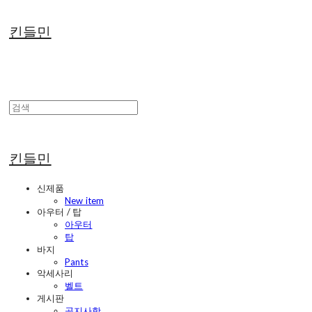
킨들민
킨들민
신제품
New item
아우터 / 탑
아우터
탑
바지
Pants
악세사리
벨트
게시판
공지사항