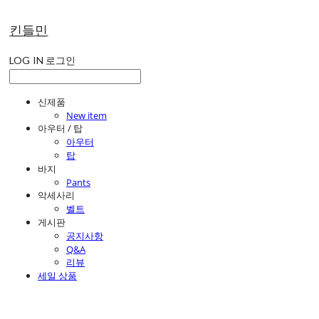
킨들민
LOG IN
로그인
신제품
New item
아우터 / 탑
아우터
탑
바지
Pants
악세사리
벨트
게시판
공지사항
Q&A
리뷰
세일 상품