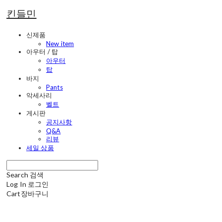
킨들민
신제품
New item
아우터 / 탑
아우터
탑
바지
Pants
악세사리
벨트
게시판
공지사항
Q&A
리뷰
세일 상품
Search
검색
Log In
로그인
Cart
장바구니