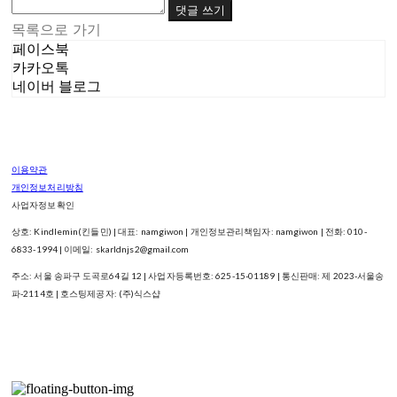
댓글 쓰기
목록으로 가기
페이스북
카카오톡
네이버 블로그
이용약관
개인정보처리방침
사업자정보확인
상호: Kindlemin(킨들민) | 대표: namgiwon | 개인정보관리책임자: namgiwon | 전화: 010-
6833-1994 | 이메일: skarldnjs2@gmail.com
주소: 서울 송파구 도곡로64길 12 | 사업자등록번호:
625-15-01189
| 통신판매:
제 2023-서울송
파-2114호
| 호스팅제공자: (주)식스샵