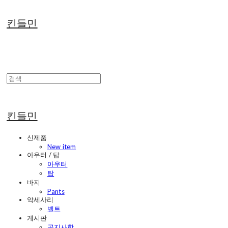
킨들민
킨들민
신제품
New item
아우터 / 탑
아우터
탑
바지
Pants
악세사리
벨트
게시판
공지사항