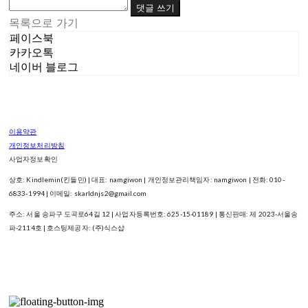
댓글 쓰기
목록으로 가기
페이스북
카카오톡
네이버 블로그
이용약관
개인정보처리방침
사업자정보확인
상호: Kindlemin(킨들민) | 대표: namgiwon | 개인정보관리책임자: namgiwon | 전화: 010-
6833-1994 | 이메일: skarldnjs2@gmail.com
주소: 서울 송파구 도곡로64길 12 | 사업자등록번호:
625-15-01189
| 통신판매:
제 2023-서울송
파-2114호
| 호스팅제공자: (주)식스샵