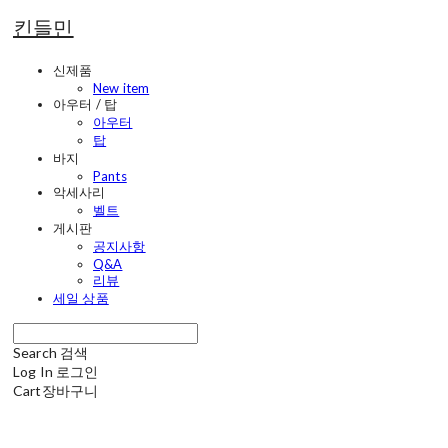
킨들민
신제품
New item
아우터 / 탑
아우터
탑
바지
Pants
악세사리
벨트
게시판
공지사항
Q&A
리뷰
세일 상품
Search
검색
Log In
로그인
Cart
장바구니