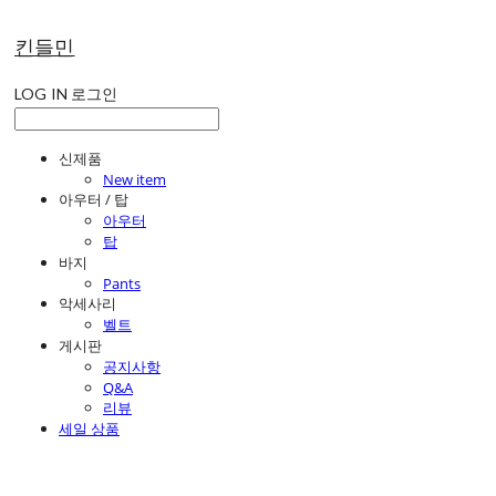
킨들민
LOG IN
로그인
신제품
New item
아우터 / 탑
아우터
탑
바지
Pants
악세사리
벨트
게시판
공지사항
Q&A
리뷰
세일 상품