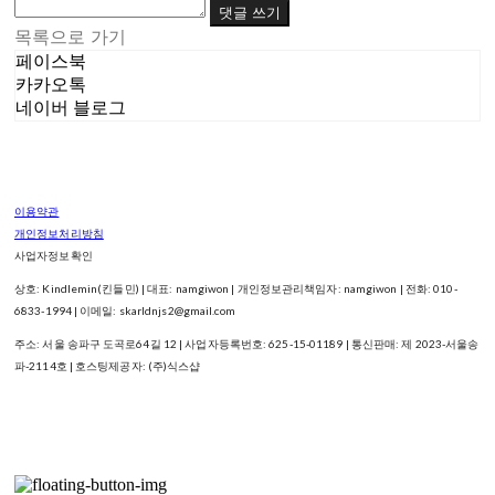
댓글 쓰기
목록으로 가기
페이스북
카카오톡
네이버 블로그
이용약관
개인정보처리방침
사업자정보확인
상호: Kindlemin(킨들민) | 대표: namgiwon | 개인정보관리책임자: namgiwon | 전화: 010-
6833-1994 | 이메일: skarldnjs2@gmail.com
주소: 서울 송파구 도곡로64길 12 | 사업자등록번호:
625-15-01189
| 통신판매:
제 2023-서울송
파-2114호
| 호스팅제공자: (주)식스샵