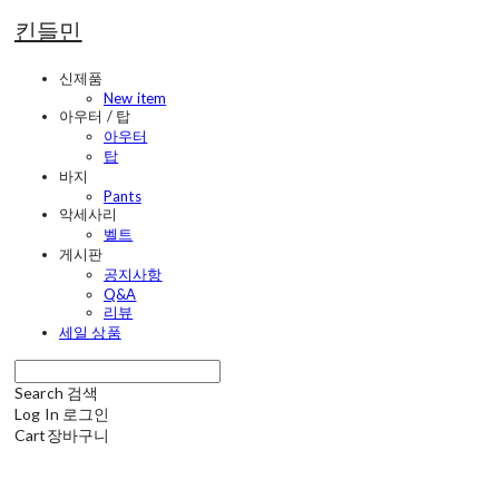
킨들민
신제품
New item
아우터 / 탑
아우터
탑
바지
Pants
악세사리
벨트
게시판
공지사항
Q&A
리뷰
세일 상품
Search
검색
Log In
로그인
Cart
장바구니