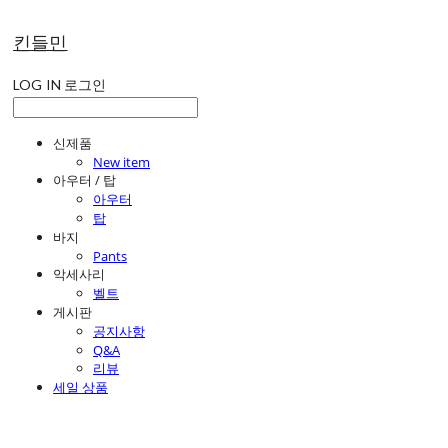
킨들민
LOG IN
로그인
신제품
New item
아우터 / 탑
아우터
탑
바지
Pants
악세사리
벨트
게시판
공지사항
Q&A
리뷰
세일 상품