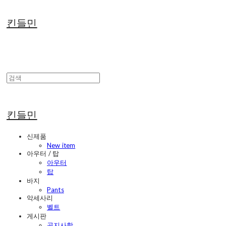
킨들민
킨들민
신제품
New item
아우터 / 탑
아우터
탑
바지
Pants
악세사리
벨트
게시판
공지사항