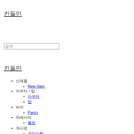
킨들민
킨들민
신제품
New item
아우터 / 탑
아우터
탑
바지
Pants
악세사리
벨트
게시판
공지사항