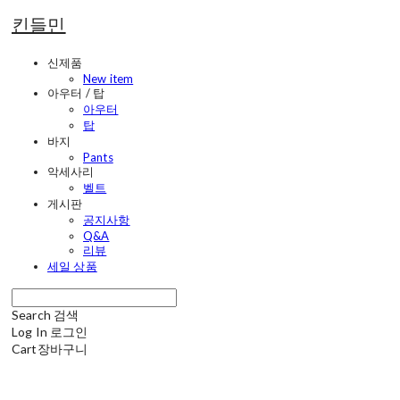
킨들민
신제품
New item
아우터 / 탑
아우터
탑
바지
Pants
악세사리
벨트
게시판
공지사항
Q&A
리뷰
세일 상품
Search
검색
Log In
로그인
Cart
장바구니