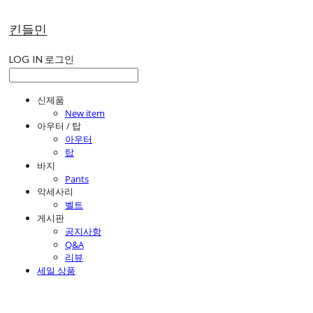
킨들민
LOG IN
로그인
신제품
New item
아우터 / 탑
아우터
탑
바지
Pants
악세사리
벨트
게시판
공지사항
Q&A
리뷰
세일 상품