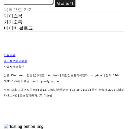
댓글 쓰기
목록으로 가기
페이스북
카카오톡
네이버 블로그
이용약관
개인정보처리방침
사업자정보확인
상호: Kindlemin(킨들민) | 대표: namgiwon | 개인정보관리책임자: namgiwon | 전화: 010-
6833-1994 | 이메일: skarldnjs2@gmail.com
주소: 서울 송파구 도곡로64길 12 | 사업자등록번호:
625-15-01189
| 통신판매:
제 2023-서울송
파-2114호
| 호스팅제공자: (주)식스샵