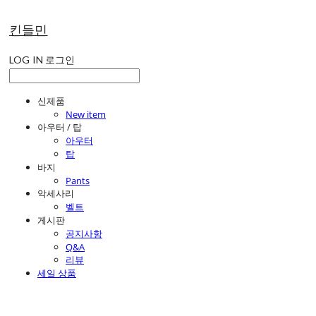
킨들민
LOG IN
로그인
신제품
New item
아우터 / 탑
아우터
탑
바지
Pants
악세사리
벨트
게시판
공지사항
Q&A
리뷰
세일 상품