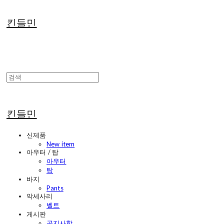
킨들민
킨들민
신제품
New item
아우터 / 탑
아우터
탑
바지
Pants
악세사리
벨트
게시판
공지사항