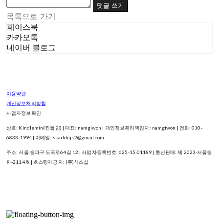
댓글 쓰기
목록으로 가기
페이스북
카카오톡
네이버 블로그
이용약관
개인정보처리방침
사업자정보확인
상호: Kindlemin(킨들민) | 대표: namgiwon | 개인정보관리책임자: namgiwon | 전화: 010-
6833-1994 | 이메일: skarldnjs2@gmail.com
주소: 서울 송파구 도곡로64길 12 | 사업자등록번호:
625-15-01189
| 통신판매:
제 2023-서울송
파-2114호
| 호스팅제공자: (주)식스샵