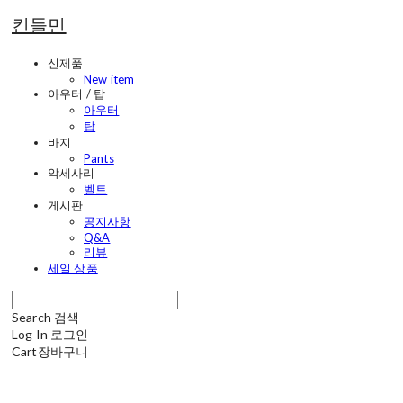
킨들민
신제품
New item
아우터 / 탑
아우터
탑
바지
Pants
악세사리
벨트
게시판
공지사항
Q&A
리뷰
세일 상품
Search
검색
Log In
로그인
Cart
장바구니