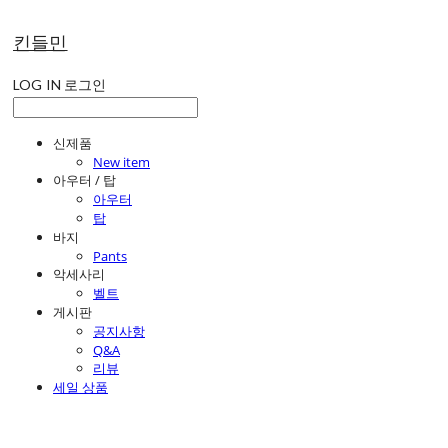
킨들민
LOG IN
로그인
신제품
New item
아우터 / 탑
아우터
탑
바지
Pants
악세사리
벨트
게시판
공지사항
Q&A
리뷰
세일 상품