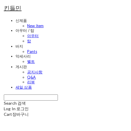
킨들민
신제품
New item
아우터 / 탑
아우터
탑
바지
Pants
악세사리
벨트
게시판
공지사항
Q&A
리뷰
세일 상품
Search
검색
Log In
로그인
Cart
장바구니