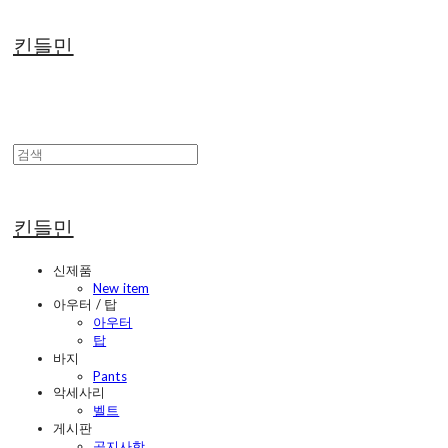
킨들민
킨들민
신제품
New item
아우터 / 탑
아우터
탑
바지
Pants
악세사리
벨트
게시판
공지사항