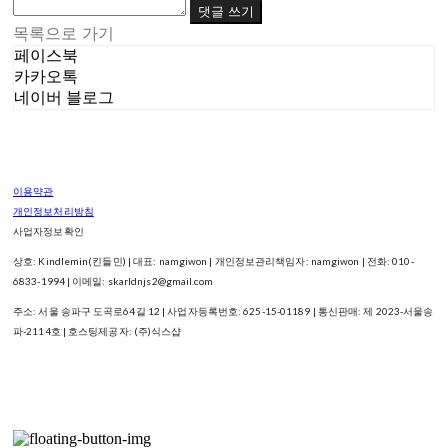
댓글 쓰기
목록으로 가기
페이스북
카카오톡
네이버 블로그
이용약관
개인정보처리방침
사업자정보확인
상호: Kindlemin(킨들민) | 대표: namgiwon | 개인정보관리책임자: namgiwon | 전화: 010-
6833-1994 | 이메일: skarldnjs2@gmail.com
주소: 서울 송파구 도곡로64길 12 | 사업자등록번호:
625-15-01189
| 통신판매:
제 2023-서울송
파-2114호
| 호스팅제공자: (주)식스샵