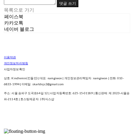
댓글 쓰기
목록으로 가기
페이스북
카카오톡
네이버 블로그
이용약관
개인정보처리방침
사업자정보확인
상호: Kindlemin(킨들민) | 대표: namgiwon | 개인정보관리책임자: namgiwon | 전화: 010-
6833-1994 | 이메일: skarldnjs2@gmail.com
주소: 서울 송파구 도곡로64길 12 | 사업자등록번호:
625-15-01189
| 통신판매:
제 2023-서울송
파-2114호
| 호스팅제공자: (주)식스샵