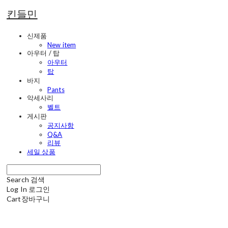
킨들민
신제품
New item
아우터 / 탑
아우터
탑
바지
Pants
악세사리
벨트
게시판
공지사항
Q&A
리뷰
세일 상품
Search
검색
Log In
로그인
Cart
장바구니