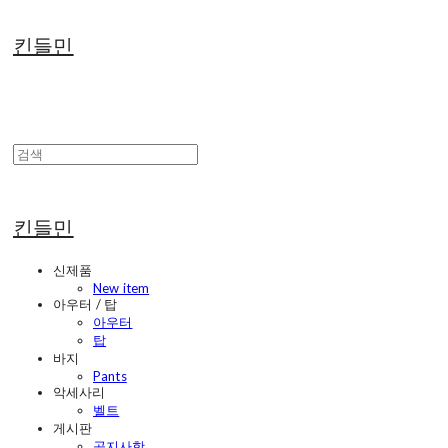
킨들민
킨들민
신제품
New item
아우터 / 탑
아우터
탑
바지
Pants
악세사리
벨트
게시판
공지사항