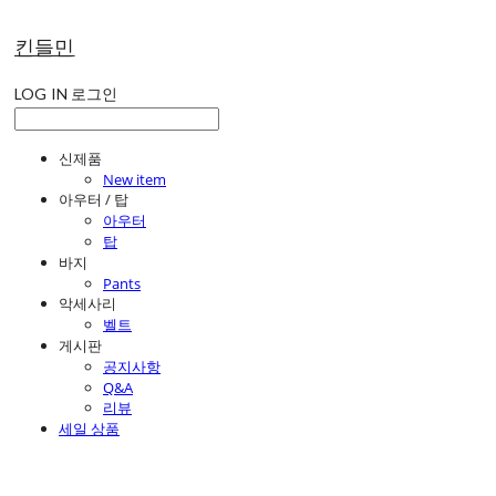
킨들민
LOG IN
로그인
신제품
New item
아우터 / 탑
아우터
탑
바지
Pants
악세사리
벨트
게시판
공지사항
Q&A
리뷰
세일 상품