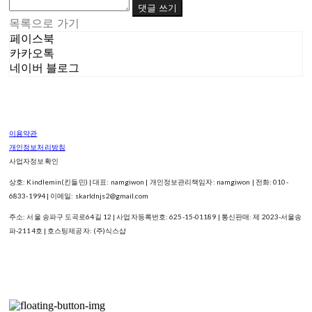
댓글 쓰기
목록으로 가기
페이스북
카카오톡
네이버 블로그
이용약관
개인정보처리방침
사업자정보확인
상호: Kindlemin(킨들민) | 대표: namgiwon | 개인정보관리책임자: namgiwon | 전화: 010-
6833-1994 | 이메일: skarldnjs2@gmail.com
주소: 서울 송파구 도곡로64길 12 | 사업자등록번호:
625-15-01189
| 통신판매:
제 2023-서울송
파-2114호
| 호스팅제공자: (주)식스샵