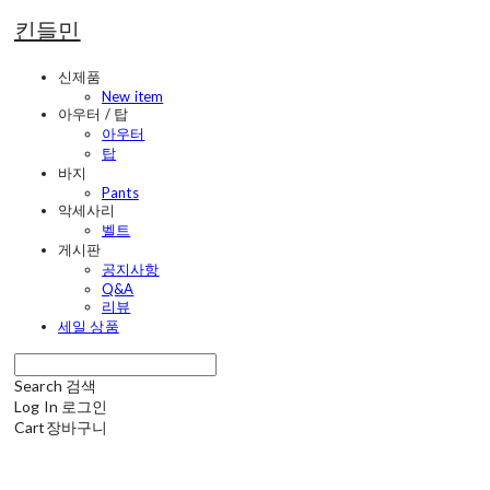
킨들민
신제품
New item
아우터 / 탑
아우터
탑
바지
Pants
악세사리
벨트
게시판
공지사항
Q&A
리뷰
세일 상품
Search
검색
Log In
로그인
Cart
장바구니