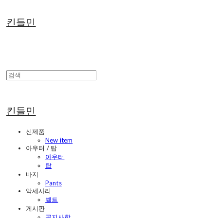
킨들민
킨들민
신제품
New item
아우터 / 탑
아우터
탑
바지
Pants
악세사리
벨트
게시판
공지사항