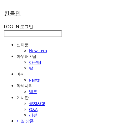
킨들민
LOG IN
로그인
신제품
New item
아우터 / 탑
아우터
탑
바지
Pants
악세사리
벨트
게시판
공지사항
Q&A
리뷰
세일 상품