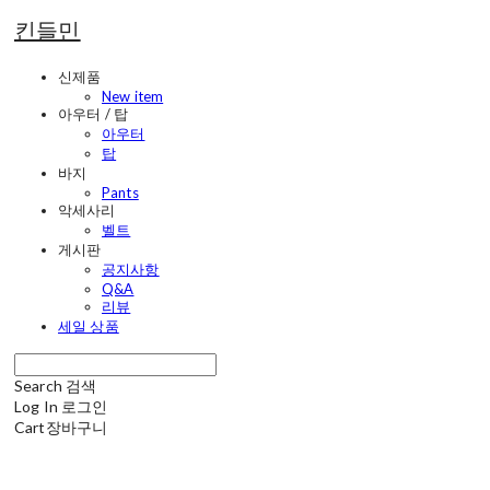
킨들민
신제품
New item
아우터 / 탑
아우터
탑
바지
Pants
악세사리
벨트
게시판
공지사항
Q&A
리뷰
세일 상품
Search
검색
Log In
로그인
Cart
장바구니