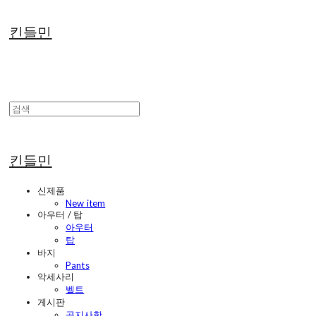
킨들민
킨들민
신제품
New item
아우터 / 탑
아우터
탑
바지
Pants
악세사리
벨트
게시판
공지사항