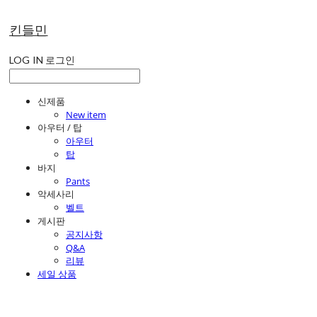
킨들민
LOG IN
로그인
신제품
New item
아우터 / 탑
아우터
탑
바지
Pants
악세사리
벨트
게시판
공지사항
Q&A
리뷰
세일 상품