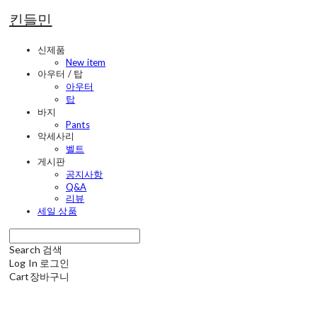
킨들민
신제품
New item
아우터 / 탑
아우터
탑
바지
Pants
악세사리
벨트
게시판
공지사항
Q&A
리뷰
세일 상품
Search
검색
Log In
로그인
Cart
장바구니