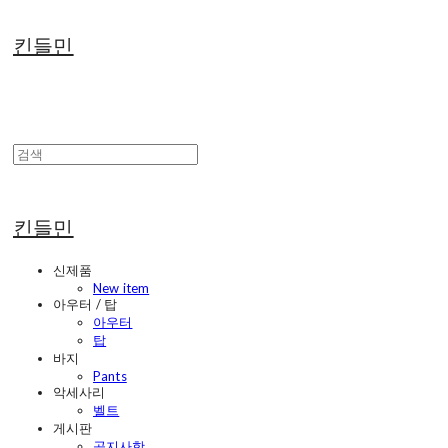
킨들민
킨들민
신제품
New item
아우터 / 탑
아우터
탑
바지
Pants
악세사리
벨트
게시판
공지사항