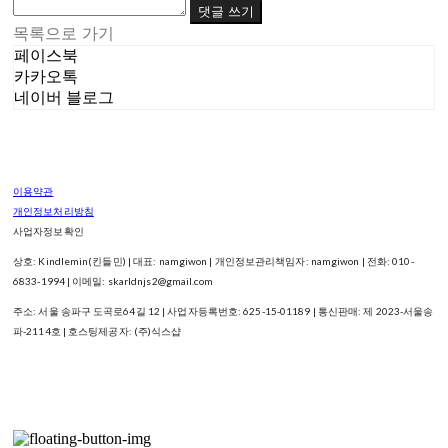
댓글 쓰기
목록으로 가기
페이스북
카카오톡
네이버 블로그
이용약관
개인정보처리방침
사업자정보확인
상호: Kindlemin(킨들민) | 대표: namgiwon | 개인정보관리책임자: namgiwon | 전화: 010-
6833-1994 | 이메일: skarldnjs2@gmail.com
주소: 서울 송파구 도곡로64길 12 | 사업자등록번호:
625-15-01189
| 통신판매:
제 2023-서울송
파-2114호
| 호스팅제공자: (주)식스샵