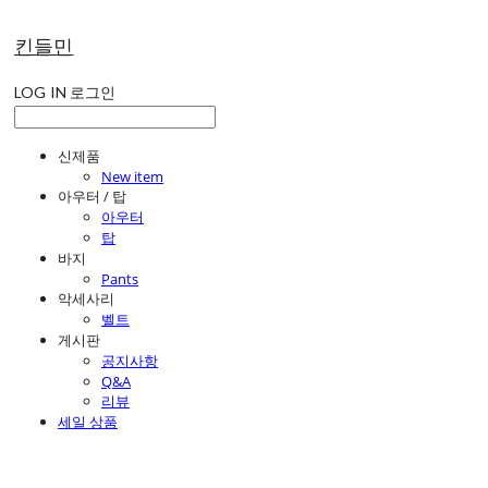
킨들민
LOG IN
로그인
신제품
New item
아우터 / 탑
아우터
탑
바지
Pants
악세사리
벨트
게시판
공지사항
Q&A
리뷰
세일 상품