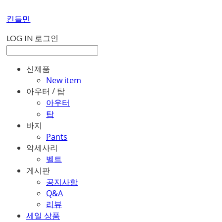
킨들민
LOG IN
로그인
신제품
New item
아우터 / 탑
아우터
탑
바지
Pants
악세사리
벨트
게시판
공지사항
Q&A
리뷰
세일 상품