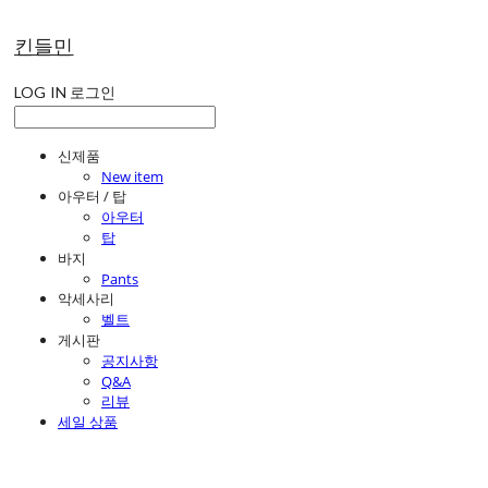
킨들민
LOG IN
로그인
신제품
New item
아우터 / 탑
아우터
탑
바지
Pants
악세사리
벨트
게시판
공지사항
Q&A
리뷰
세일 상품