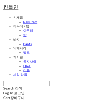
킨들민
신제품
New item
아우터 / 탑
아우터
탑
바지
Pants
악세사리
벨트
게시판
공지사항
Q&A
리뷰
세일 상품
Search
검색
Log In
로그인
Cart
장바구니