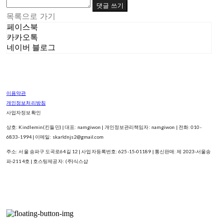
댓글 쓰기
목록으로 가기
페이스북
카카오톡
네이버 블로그
이용약관
개인정보처리방침
사업자정보확인
상호: Kindlemin(킨들민) | 대표: namgiwon | 개인정보관리책임자: namgiwon | 전화: 010-
6833-1994 | 이메일: skarldnjs2@gmail.com
주소: 서울 송파구 도곡로64길 12 | 사업자등록번호:
625-15-01189
| 통신판매:
제 2023-서울송
파-2114호
| 호스팅제공자: (주)식스샵