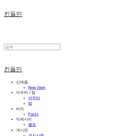
킨들민
킨들민
신제품
New item
아우터 / 탑
아우터
탑
바지
Pants
악세사리
벨트
게시판
공지사항