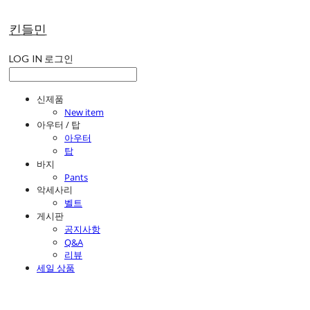
킨들민
LOG IN
로그인
신제품
New item
아우터 / 탑
아우터
탑
바지
Pants
악세사리
벨트
게시판
공지사항
Q&A
리뷰
세일 상품