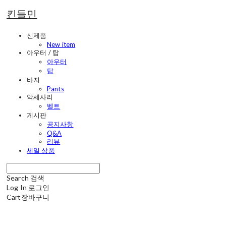
킨들민
신제품
New item
아우터 / 탑
아우터
탑
바지
Pants
악세사리
벨트
게시판
공지사항
Q&A
리뷰
세일 상품
Search
검색
Log In
로그인
Cart
장바구니