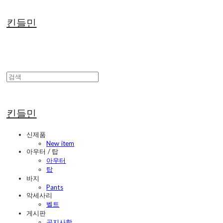
킨들민
킨들민
신제품
New item
아우터 / 탑
아우터
탑
바지
Pants
악세사리
벨트
게시판
공지사항