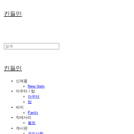
킨들민
킨들민
신제품
New item
아우터 / 탑
아우터
탑
바지
Pants
악세사리
벨트
게시판
공지사항