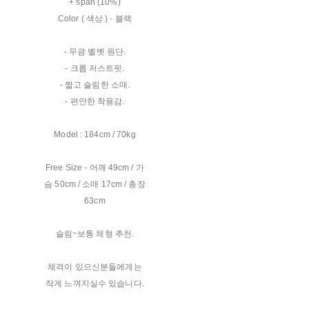
+ span (10%)
Color ( 색상 ) - 블랙
- 무광 벨벳 원단.
- 크롭 저스트핏.
- 짧고 슬림한 소매.
- 편안한 착용감.
Model : 184cm / 70kg
Free Size - 어깨 49cm / 가
슴 50cm / 소매 17cm / 총장
63cm
슬림~보통 체형 추천.
체격이 있으신분들에게는
작게 느껴지실수 있습니다.