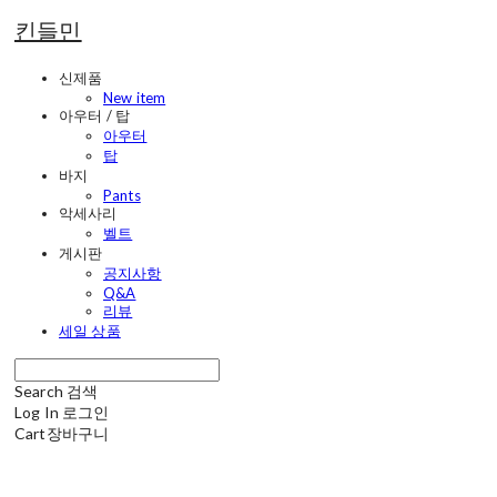
킨들민
신제품
New item
아우터 / 탑
아우터
탑
바지
Pants
악세사리
벨트
게시판
공지사항
Q&A
리뷰
세일 상품
Search
검색
Log In
로그인
Cart
장바구니