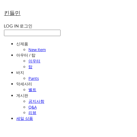
킨들민
LOG IN
로그인
신제품
New item
아우터 / 탑
아우터
탑
바지
Pants
악세사리
벨트
게시판
공지사항
Q&A
리뷰
세일 상품