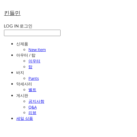
킨들민
LOG IN
로그인
신제품
New item
아우터 / 탑
아우터
탑
바지
Pants
악세사리
벨트
게시판
공지사항
Q&A
리뷰
세일 상품