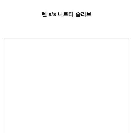
렌 s/s 니트티 슬리브