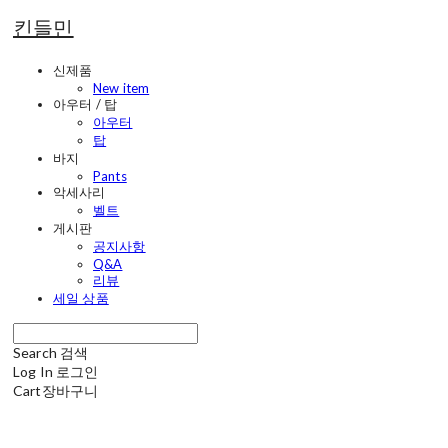
킨들민
신제품
New item
아우터 / 탑
아우터
탑
바지
Pants
악세사리
벨트
게시판
공지사항
Q&A
리뷰
세일 상품
Search
검색
Log In
로그인
Cart
장바구니