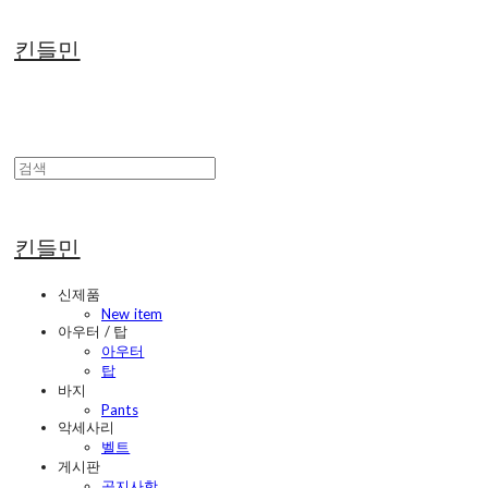
킨들민
킨들민
신제품
New item
아우터 / 탑
아우터
탑
바지
Pants
악세사리
벨트
게시판
공지사항