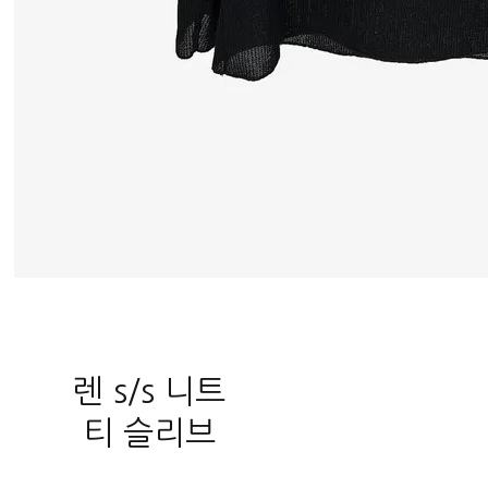
렌 s/s 니트
티 슬리브