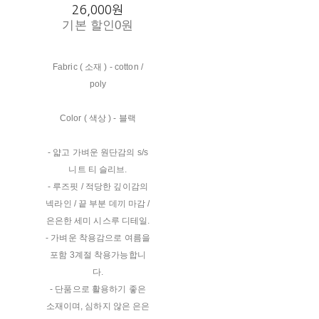
26,000원
기본 할인
0원
Fabric ( 소재 ) - cotton /
poly
Color ( 색상 ) - 블랙
- 얇고 가벼운 원단감의 s/s
니트 티 슬리브.
- 루즈핏 / 적당한 깊이감의
넥라인 / 끝 부분 데끼 마감 /
은은한 세미 시스루 디테일.
- 가벼운 착용감으로 여름을
포함 3계절 착용가능합니
다.
- 단품으로 활용하기 좋은
소재이며, 심하지 않은 은은