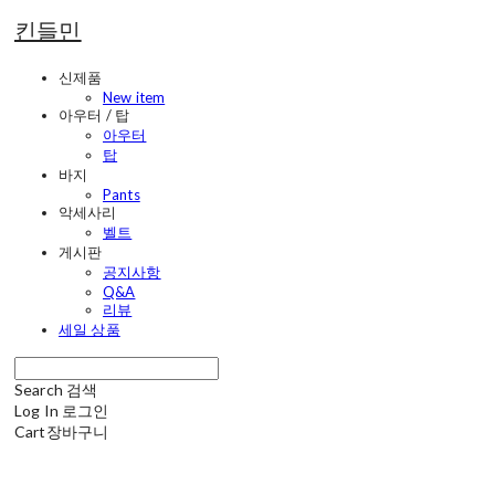
킨들민
신제품
New item
아우터 / 탑
아우터
탑
바지
Pants
악세사리
벨트
게시판
공지사항
Q&A
리뷰
세일 상품
Search
검색
Log In
로그인
Cart
장바구니