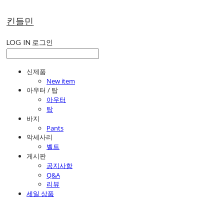
킨들민
LOG IN
로그인
신제품
New item
아우터 / 탑
아우터
탑
바지
Pants
악세사리
벨트
게시판
공지사항
Q&A
리뷰
세일 상품