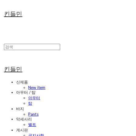
킨들민
킨들민
신제품
New item
아우터 / 탑
아우터
탑
바지
Pants
악세사리
벨트
게시판
공지사항