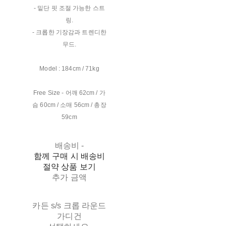
- 밑단 핏 조절 가능한 스트
링.
- 크롭한 기장감과 트렌디한
무드.
Model : 184cm / 71kg
Free Size - 어깨 62cm / 가
슴 60cm / 소매 56cm / 총장
59cm
배송비
-
함께 구매 시 배송비
절약 상품 보기
추가 금액
카든 s/s 크롭 라운드
가디건