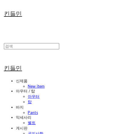
킨들민
킨들민
신제품
New item
아우터 / 탑
아우터
탑
바지
Pants
악세사리
벨트
게시판
공지사항