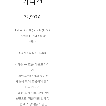
가디건
32,900원
Fabric ( 소재 ) - poly (85%)
+ rayon (10%) + span
(5%)
Color ( 색상 ) - Black
- 카든 s/s 크롭 라운드 가디
건
- 세미오버한 상체 핏감과
체형에 맞게 크롭하게 떨어
지는 기장감.
- 얇은 조직 니트 짜임감의
원단으로, 까끌거림 없이 부
드럽게 착용되는 착용감.