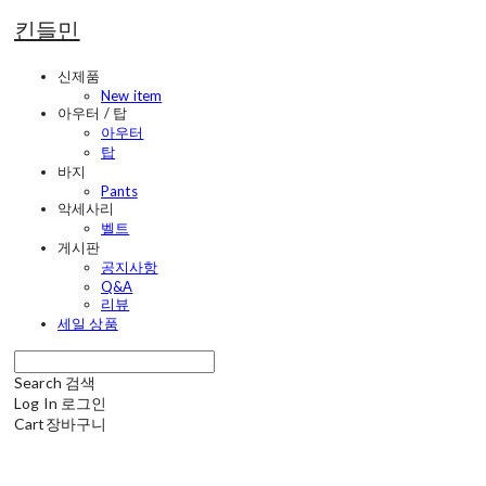
킨들민
신제품
New item
아우터 / 탑
아우터
탑
바지
Pants
악세사리
벨트
게시판
공지사항
Q&A
리뷰
세일 상품
Search
검색
Log In
로그인
Cart
장바구니