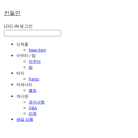
킨들민
LOG IN
로그인
신제품
New item
아우터 / 탑
아우터
탑
바지
Pants
악세사리
벨트
게시판
공지사항
Q&A
리뷰
세일 상품