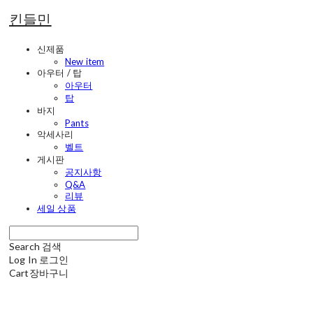
킨들민
신제품
New item
아우터 / 탑
아우터
탑
바지
Pants
악세사리
벨트
게시판
공지사항
Q&A
리뷰
세일 상품
Search
검색
Log In
로그인
Cart
장바구니