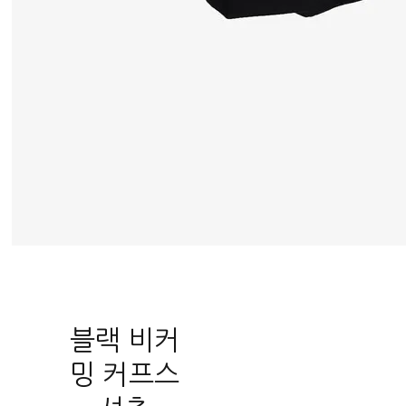
블랙 비커
밍 커프스