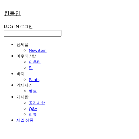
킨들민
LOG IN
로그인
신제품
New item
아우터 / 탑
아우터
탑
바지
Pants
악세사리
벨트
게시판
공지사항
Q&A
리뷰
세일 상품