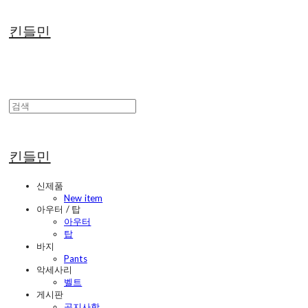
킨들민
킨들민
신제품
New item
아우터 / 탑
아우터
탑
바지
Pants
악세사리
벨트
게시판
공지사항