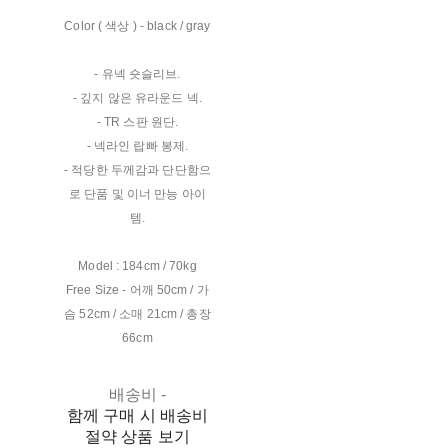
Color ( 색상 ) - black / gray
- 유넥 숏슬리브.
- 깊지 않은 유라운드 넥.
- TR 스판 원단.
- 넥라인 랍빠 봉제.
- 적당한 두께감과 단단함으
로 단품 및 이너 만능 아이
템.
Model : 184cm / 70kg
Free Size - 어깨 50cm / 가
슴 52cm / 소매 21cm / 총장
66cm
배송비
-
함께 구매 시 배송비
절약 상품 보기