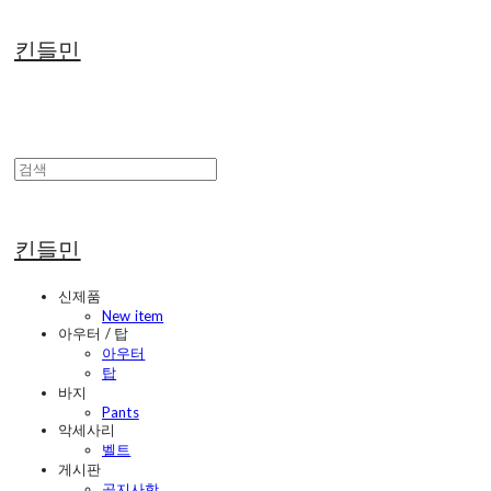
킨들민
킨들민
신제품
New item
아우터 / 탑
아우터
탑
바지
Pants
악세사리
벨트
게시판
공지사항