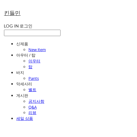
킨들민
LOG IN
로그인
신제품
New item
아우터 / 탑
아우터
탑
바지
Pants
악세사리
벨트
게시판
공지사항
Q&A
리뷰
세일 상품