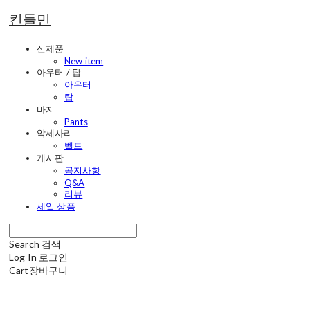
킨들민
신제품
New item
아우터 / 탑
아우터
탑
바지
Pants
악세사리
벨트
게시판
공지사항
Q&A
리뷰
세일 상품
Search
검색
Log In
로그인
Cart
장바구니