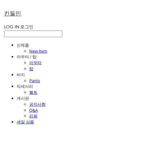
킨들민
LOG IN
로그인
신제품
New item
아우터 / 탑
아우터
탑
바지
Pants
악세사리
벨트
게시판
공지사항
Q&A
리뷰
세일 상품