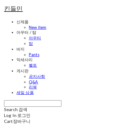
킨들민
신제품
New item
아우터 / 탑
아우터
탑
바지
Pants
악세사리
벨트
게시판
공지사항
Q&A
리뷰
세일 상품
Search
검색
Log In
로그인
Cart
장바구니