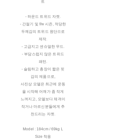
트
- 하운드 트위드 자켓.
- 간절기 및 f/w 시즌, 적당한
두께감의 트위드 원단으로
제작.
- 고급지고 센슈얼한 무드.
- 부담스럽지 않은 트위드
패턴.
- 슬림하고 총장이 짧은 핏
감의 제품으로,
사진상 모델은 최근에 운동
을 시작해 어깨가 좀 작게
느껴지고, 모델보다 체격이
작거나 마르신분들에게 추
천드리는 자켓.
Model : 184cm / 69kg L
Size 착용