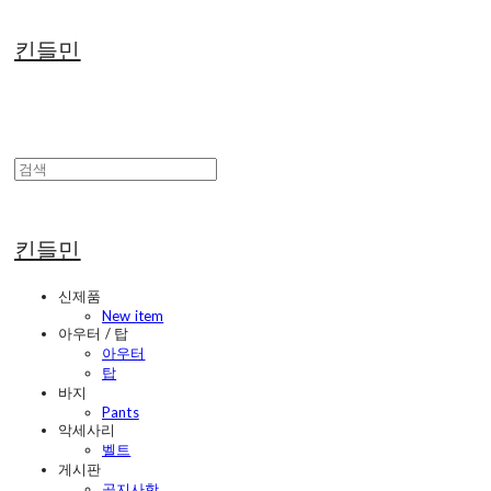
킨들민
킨들민
신제품
New item
아우터 / 탑
아우터
탑
바지
Pants
악세사리
벨트
게시판
공지사항