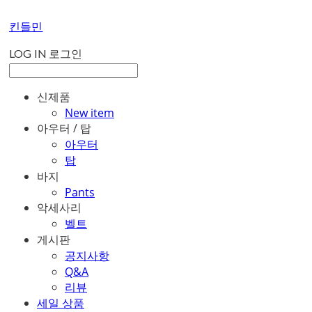
킨들민
LOG IN
로그인
신제품
New item
아우터 / 탑
아우터
탑
바지
Pants
악세사리
벨트
게시판
공지사항
Q&A
리뷰
세일 상품