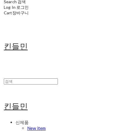
Search
검색
Log In
로그인
Cart
장바구니
킨들민
킨들민
신제품
New item